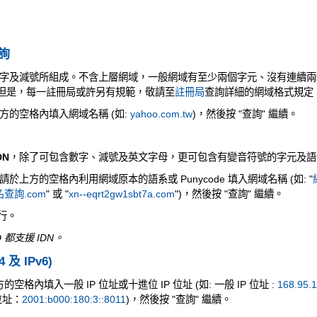
查詢
字及減號所組成。不含上層網域，一般網域有至少兩個字元、沒有連續兩
元。但是，每一註冊局或許另有規範，敬請至
註冊局
查詢詳細的網域格式規定
方的空格內填入網域名稱 (如:
yahoo.com.tw
)，然後按 "查詢" 繼續。
DN
，除了可包含數字、減號及英文字母，更可包含有變音符號的字元及語
上方的空格內利用網域原本的語系或 Punycode 填入網域名稱 (如: "
查詢.com
" 或 "
xn--eqrt2gw1sbt7a.com
")，然後按 "查詢" 繼續。
執行。
 都支援 IDN。
4 及 IPv6)
空格內填入一般 IP 位址或十進位 IP 位址 (如: 一般 IP 位址 :
168.95.1
 位址：
2001:b000:180:3::8011
)，然後按 "查詢" 繼續。