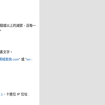
個或以上的減號、且每一
。
素文字。
網域查詢.com
" 或 "
xn--
.1
、十進位 IP 位址 :