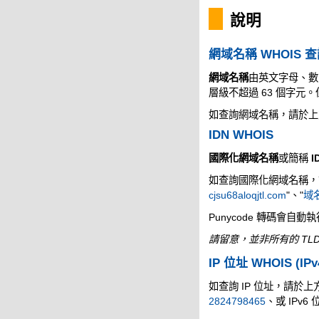
說明
網域名稱 WHOIS 
網域名稱
由英文字母、數
層級不超過 63 個字
如查詢網域名稱，請於上
IDN WHOIS
國際化網域名稱
或簡稱
I
如查詢國際化網域名稱，請於
cjsu68aloqjtl.com
"、"
域名
Punycode 轉碼會自動
請留意，並非所有的 TLD
IP 位址 WHOIS (IPv
如查詢 IP 位址，請於上方的
2824798465
、或 IPv6