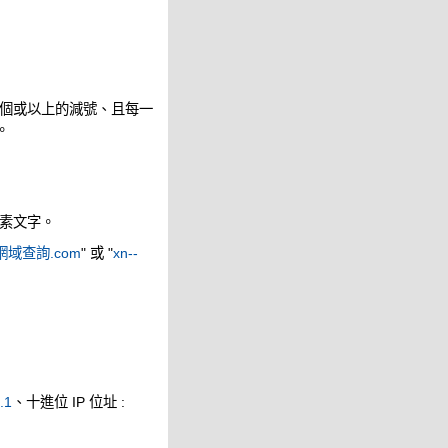
個或以上的減號、且每一
。
素文字。
網域查詢.com
" 或 "
xn--
.1
、十進位 IP 位址 :