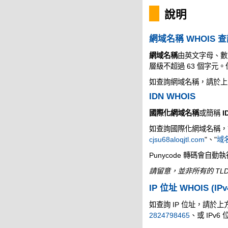
說明
網域名稱 WHOIS 
網域名稱
由英文字母、數
層級不超過 63 個字
如查詢網域名稱，請於上
IDN WHOIS
國際化網域名稱
或簡稱
I
如查詢國際化網域名稱，請於
cjsu68aloqjtl.com
"、"
域名
Punycode 轉碼會自動
請留意，並非所有的 TLD
IP 位址 WHOIS (IPv
如查詢 IP 位址，請於上方的
2824798465
、或 IPv6