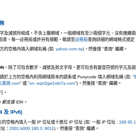
查詢
字及減號所組成。不含上層網域，一般網域有至少兩個字元、沒有連續兩
元。但是，每一註冊局或許另有規範，敬請至
註冊局
查詢詳細的網域格式規定
方的空格內填入網域名稱 (如:
yahoo.com.tw
)，然後按 "查詢" 繼續。
DN
，除了可包含數字、減號及英文字母，更可包含有變音符號的字元及語
上方的空格內利用網域原本的語系或 Punycode 填入網域名稱 (如: "
查詢.com
" 或 "
xn--eqrt2gw1sbt7a.com
")，然後按 "查詢" 繼續。
執行。
 都支援 IDN。
4 及 IPv6)
空格內填入一般 IP 位址或十進位 IP 位址 (如: 一般 IP 位址 :
168.95.1
 位址：
2001:b000:180:3::8011
)，然後按 "查詢" 繼續。