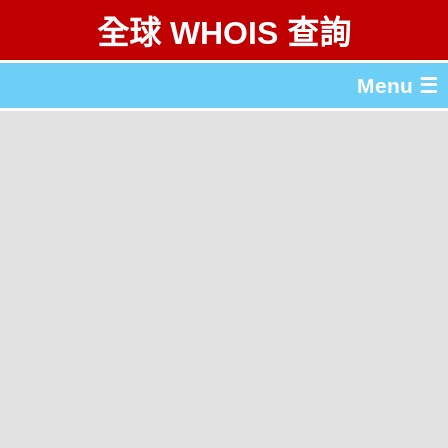
全球 WHOIS 查詢
Menu ☰
關於 全球 WHOIS 查詢
gTLD & ccTLD 列表
工具
English
简体中文