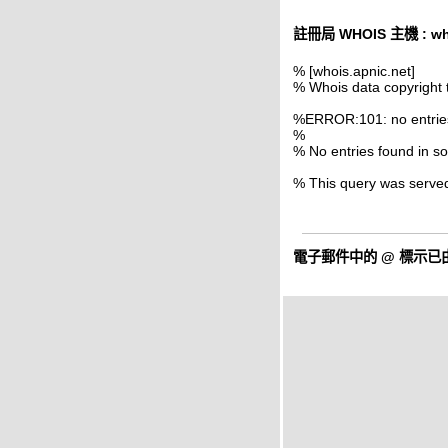
註冊局 WHOIS 主機 : who
% [whois.apnic.net]
% Whois data copyright 
%ERROR:101: no entrie
%
% No entries found in
% This query was serve
電子郵件中的
@
標示已由