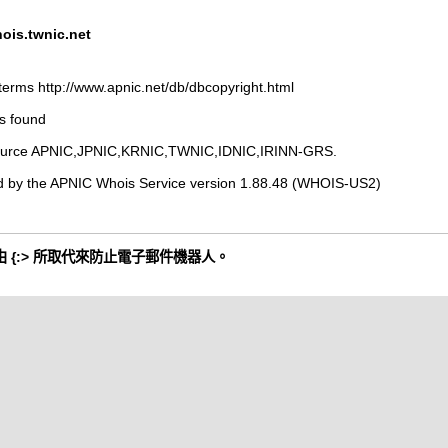
is.twnic.net
terms http://www.apnic.net/db/dbcopyright.html
s found
 source APNIC,JPNIC,KRNIC,TWNIC,IDNIC,IRINN-GRS.
d by the APNIC Whois Service version 1.88.48 (WHOIS-US2)
 {:> 所取代來防止電子郵件機器人。