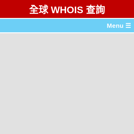
全球 WHOIS 查詢
Menu ☰
關於 全球 WHOIS 查詢
gTLD & ccTLD 列表
工具
English
简体中文