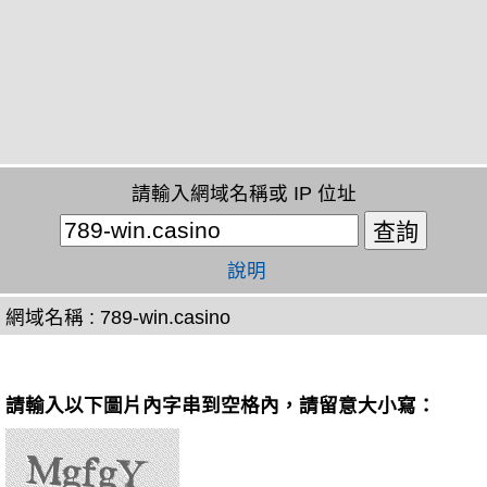
請輸入網域名稱或 IP 位址
說明
網域名稱 : 789-win.casino
請輸入以下圖片內字串到空格內，請留意大小寫：