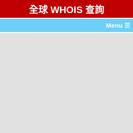
全球 WHOIS 查詢
Menu ☰
關於 全球 WHOIS 查詢
gTLD & ccTLD 列表
工具
English
简体中文