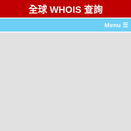
全球 WHOIS 查詢
Menu ☰
關於 全球 WHOIS 查詢
gTLD & ccTLD 列表
工具
English
简体中文