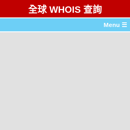
全球 WHOIS 查詢
Menu ☰
關於 全球 WHOIS 查詢
gTLD & ccTLD 列表
工具
English
简体中文