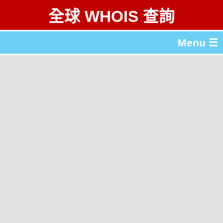
全球 WHOIS 查詢
Menu ☰
關於 全球 WHOIS 查詢
gTLD & ccTLD 列表
工具
English
简体中文