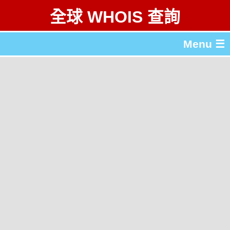
全球 WHOIS 查詢
Menu ☰
關於 全球 WHOIS 查詢
gTLD & ccTLD 列表
工具
English
简体中文