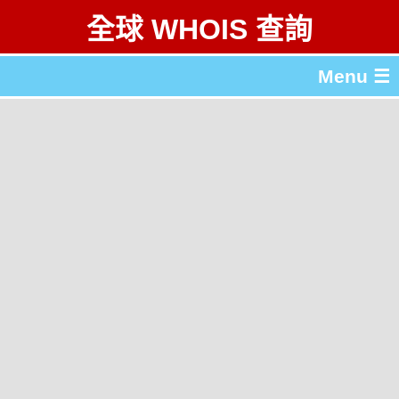
全球 WHOIS 查詢
Menu ☰
關於 全球 WHOIS 查詢
gTLD & ccTLD 列表
工具
English
简体中文