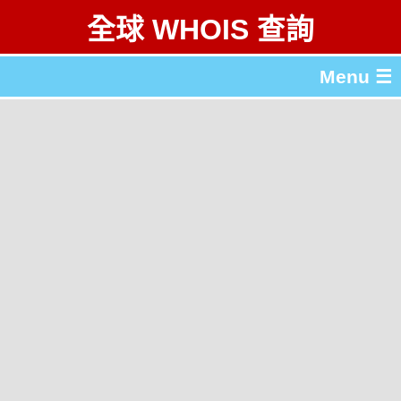
全球 WHOIS 查詢
Menu ☰
關於 全球 WHOIS 查詢
gTLD & ccTLD 列表
工具
English
简体中文