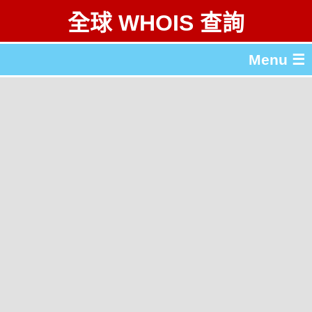
全球 WHOIS 查詢
Menu ☰
關於 全球 WHOIS 查詢
gTLD & ccTLD 列表
工具
English
简体中文