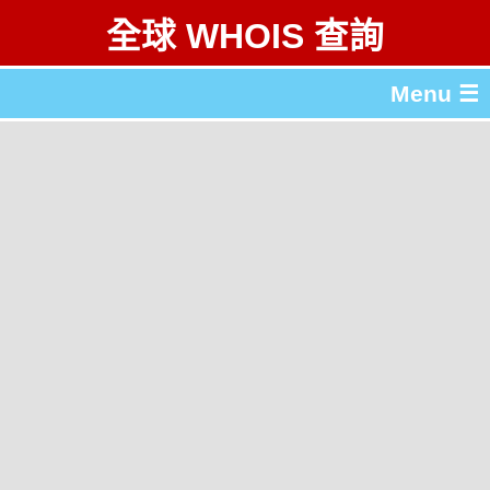
全球 WHOIS 查詢
Menu ☰
關於 全球 WHOIS 查詢
gTLD & ccTLD 列表
工具
English
简体中文