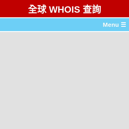
全球 WHOIS 查詢
Menu ☰
關於 全球 WHOIS 查詢
gTLD & ccTLD 列表
工具
English
简体中文