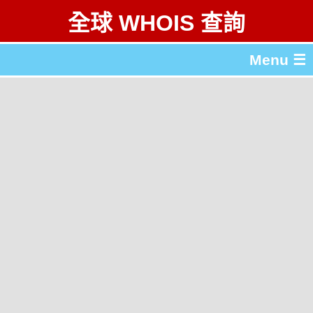
全球 WHOIS 查詢
Menu ☰
關於 全球 WHOIS 查詢
gTLD & ccTLD 列表
工具
English
简体中文