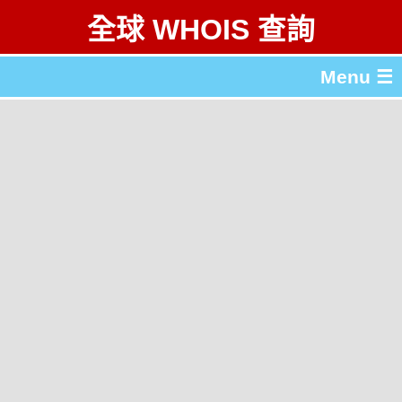
全球 WHOIS 查詢
Menu ☰
關於 全球 WHOIS 查詢
gTLD & ccTLD 列表
工具
English
简体中文