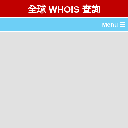
全球 WHOIS 查詢
Menu ☰
關於 全球 WHOIS 查詢
gTLD & ccTLD 列表
工具
English
简体中文