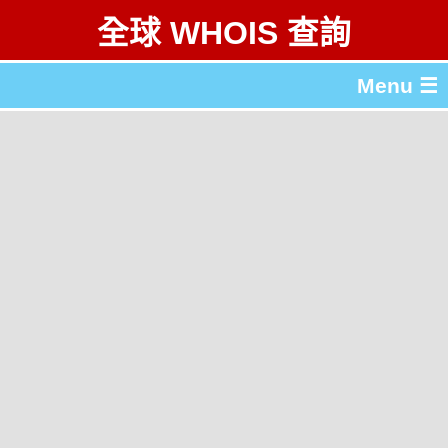
全球 WHOIS 查詢
Menu ☰
關於 全球 WHOIS 查詢
gTLD & ccTLD 列表
工具
English
简体中文