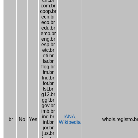
cnt.br
com.br
coop.br
ecn.br
eco.br
edu.br
emp.br
eng.br
esp.br
etc.br
eti.br
far.br
flog.br
fm.br
fnd.br
fot.br
fst.br
g12.br
ggf.br
gov.br
imb.br
ind.br
IANA
,
.br
No
Yes
whois.registro.b
inf.br
Wikipedia
jor.br
jus.br