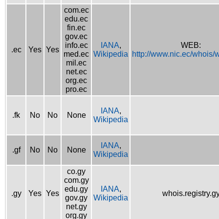
com.ec
edu.ec
fin.ec
gov.ec
info.ec
IANA
,
WEB:
.ec
Yes
Yes
med.ec
Wikipedia
http://www.nic.ec/whois/
mil.ec
net.ec
org.ec
pro.ec
IANA
,
.fk
No
No
None
Wikipedia
IANA
,
.gf
No
No
None
Wikipedia
co.gy
com.gy
edu.gy
IANA
,
.gy
Yes
Yes
whois.registry.g
gov.gy
Wikipedia
net.gy
org.gy