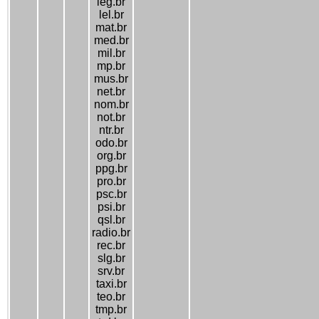
leg.br
lel.br
mat.br
med.br
mil.br
mp.br
mus.br
net.br
nom.br
not.br
ntr.br
odo.br
org.br
ppg.br
pro.br
psc.br
psi.br
qsl.br
radio.br
rec.br
slg.br
srv.br
taxi.br
teo.br
tmp.br