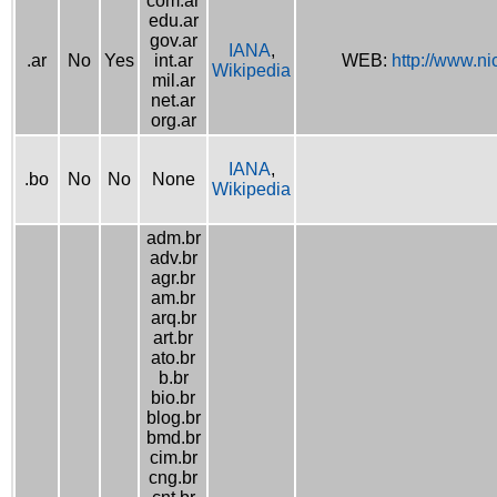
com.ar
edu.ar
gov.ar
IANA
,
.ar
No
Yes
int.ar
WEB:
http://www.nic
Wikipedia
mil.ar
net.ar
org.ar
IANA
,
.bo
No
No
None
Wikipedia
adm.br
adv.br
agr.br
am.br
arq.br
art.br
ato.br
b.br
bio.br
blog.br
bmd.br
cim.br
cng.br