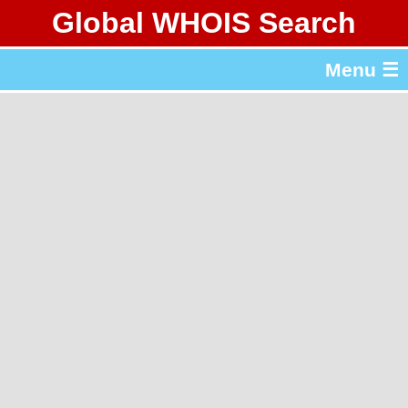
Global WHOIS Search
About Whois365.com
Menu ☰
gTLD & ccTLD Lists
Tools
繁體中文
简体中文