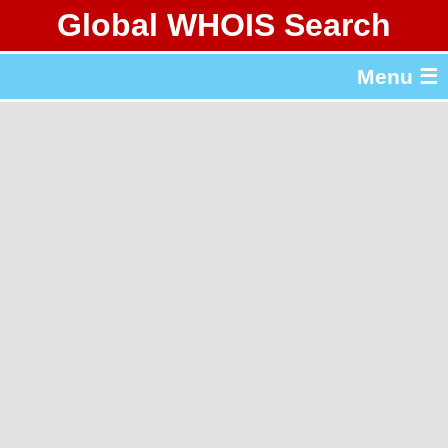
Global WHOIS Search
About Whois365.com
Menu ☰
gTLD & ccTLD Lists
Tools
繁體中文
简体中文