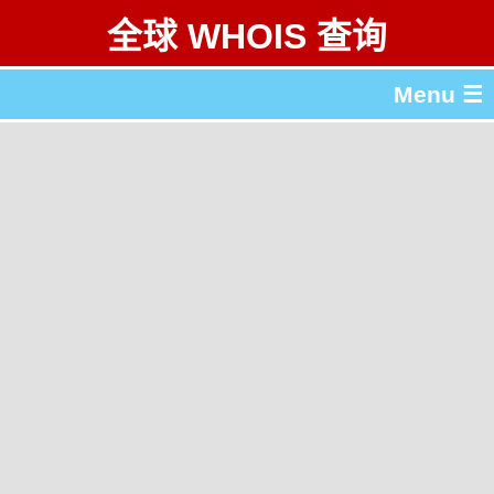
全球 WHOIS 查询
Menu ☰
关于 全球 WHOIS 查询
gTLD & ccTLD 列表
工具
English
繁體中文