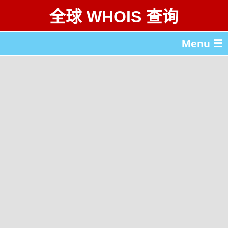
全球 WHOIS 查询
Menu ☰
关于 全球 WHOIS 查询
gTLD & ccTLD 列表
工具
English
繁體中文