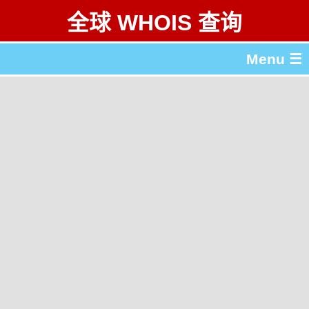
全球 WHOIS 查询
Menu ☰
关于 全球 WHOIS 查询
gTLD & ccTLD 列表
工具
English
繁體中文