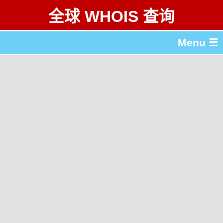
全球 WHOIS 查询
Menu ☰
关于 全球 WHOIS 查询
gTLD & ccTLD 列表
工具
English
繁體中文