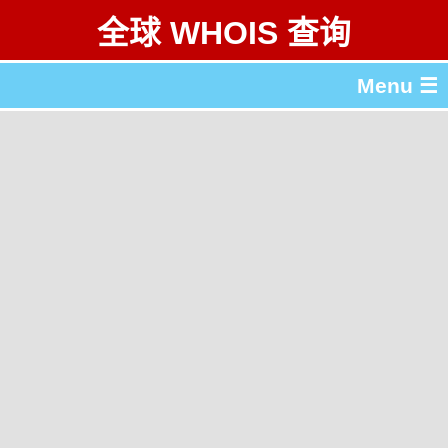
全球 WHOIS 查询
Menu ☰
关于 全球 WHOIS 查询
gTLD & ccTLD 列表
工具
English
繁體中文