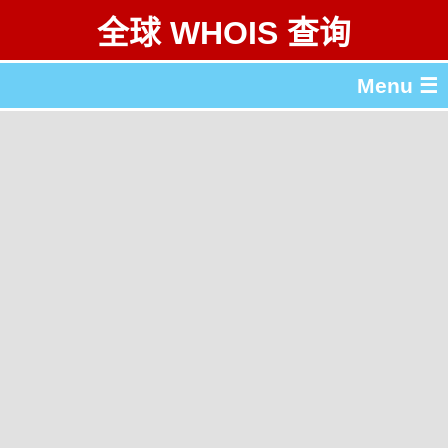
全球 WHOIS 查询
Menu ☰
关于 全球 WHOIS 查询
gTLD & ccTLD 列表
工具
English
繁體中文