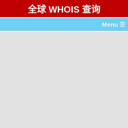
全球 WHOIS 查询
Menu ☰
关于 全球 WHOIS 查询
gTLD & ccTLD 列表
工具
English
繁體中文