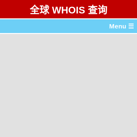
全球 WHOIS 查询
Menu ☰
关于 全球 WHOIS 查询
gTLD & ccTLD 列表
工具
English
繁體中文