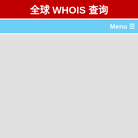
全球 WHOIS 查询
Menu ☰
关于 全球 WHOIS 查询
gTLD & ccTLD 列表
工具
English
繁體中文