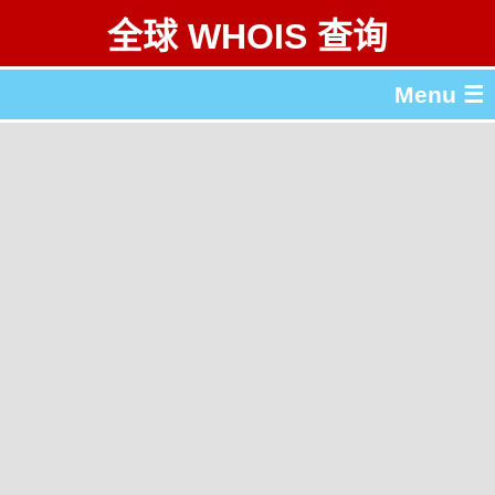
全球 WHOIS 查询
Menu ☰
关于 全球 WHOIS 查询
gTLD & ccTLD 列表
工具
English
繁體中文