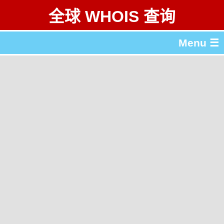
全球 WHOIS 查询
Menu ☰
关于 全球 WHOIS 查询
gTLD & ccTLD 列表
工具
English
繁體中文