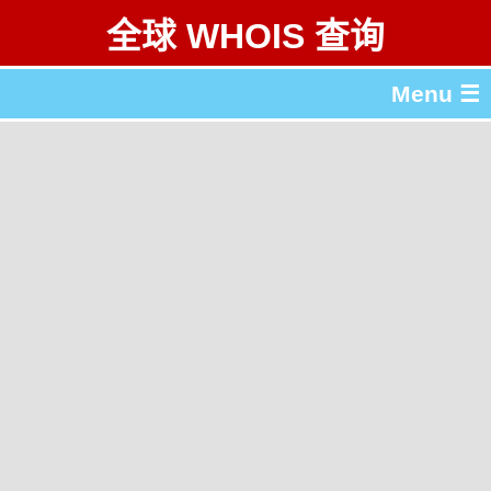
全球 WHOIS 查询
Menu ☰
关于 全球 WHOIS 查询
gTLD & ccTLD 列表
工具
English
繁體中文