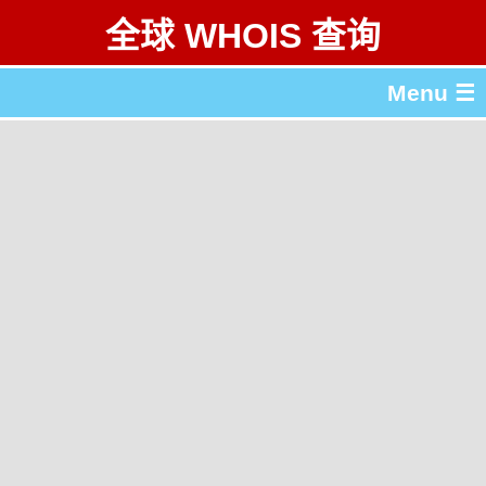
全球 WHOIS 查询
Menu ☰
关于 全球 WHOIS 查询
gTLD & ccTLD 列表
工具
English
繁體中文