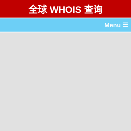
全球 WHOIS 查询
Menu ☰
关于 全球 WHOIS 查询
gTLD & ccTLD 列表
工具
English
繁體中文