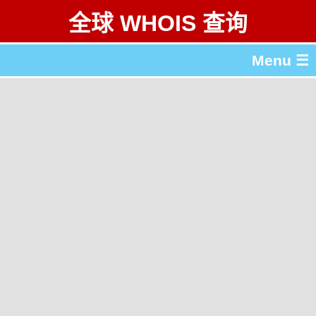
全球 WHOIS 查询
Menu ☰
关于 全球 WHOIS 查询
gTLD & ccTLD 列表
工具
English
繁體中文