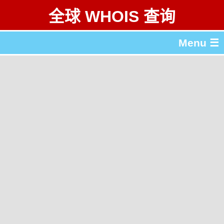
全球 WHOIS 查询
Menu ☰
关于 全球 WHOIS 查询
gTLD & ccTLD 列表
工具
English
繁體中文