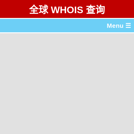
全球 WHOIS 查询
Menu ☰
关于 全球 WHOIS 查询
gTLD & ccTLD 列表
工具
English
繁體中文