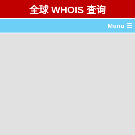
全球 WHOIS 查询
Menu ☰
关于 全球 WHOIS 查询
gTLD & ccTLD 列表
工具
English
繁體中文