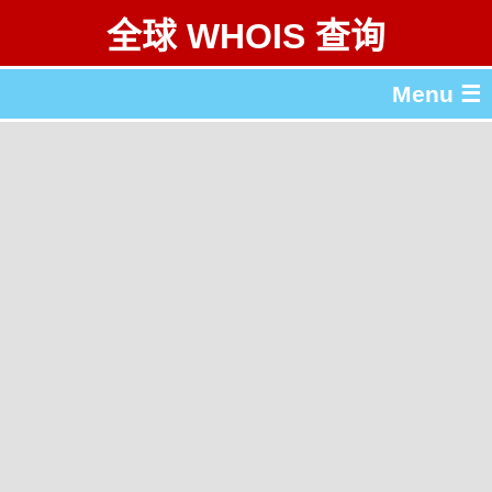
全球 WHOIS 查询
Menu ☰
关于 全球 WHOIS 查询
gTLD & ccTLD 列表
工具
English
繁體中文