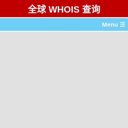
全球 WHOIS 查询
Menu ☰
关于 全球 WHOIS 查询
gTLD & ccTLD 列表
工具
English
繁體中文