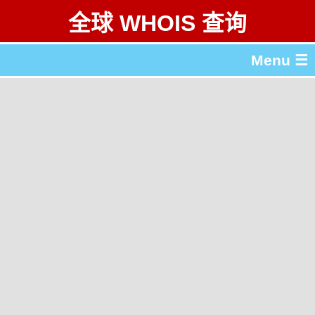
全球 WHOIS 查询
Menu ☰
关于 全球 WHOIS 查询
gTLD & ccTLD 列表
工具
English
繁體中文