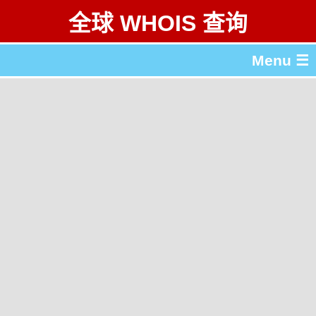
全球 WHOIS 查询
Menu ☰
关于 全球 WHOIS 查询
gTLD & ccTLD 列表
工具
English
繁體中文