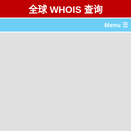
全球 WHOIS 查询
Menu ☰
关于 全球 WHOIS 查询
gTLD & ccTLD 列表
工具
English
繁體中文