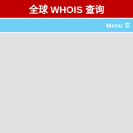
全球 WHOIS 查询
Menu ☰
关于 全球 WHOIS 查询
gTLD & ccTLD 列表
工具
English
繁體中文