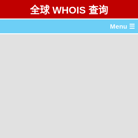
全球 WHOIS 查询
Menu ☰
关于 全球 WHOIS 查询
gTLD & ccTLD 列表
工具
English
繁體中文