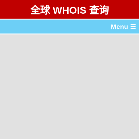
全球 WHOIS 查询
Menu ☰
关于 全球 WHOIS 查询
gTLD & ccTLD 列表
工具
English
繁體中文