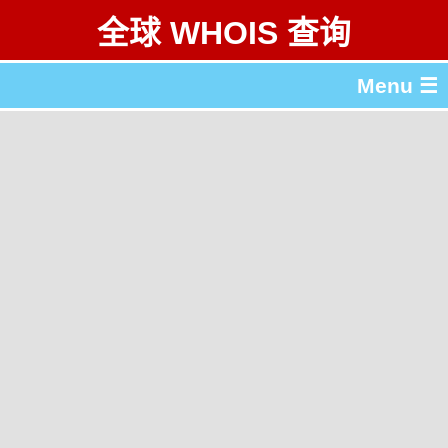
全球 WHOIS 查询
Menu ☰
关于 全球 WHOIS 查询
gTLD & ccTLD 列表
工具
English
繁體中文