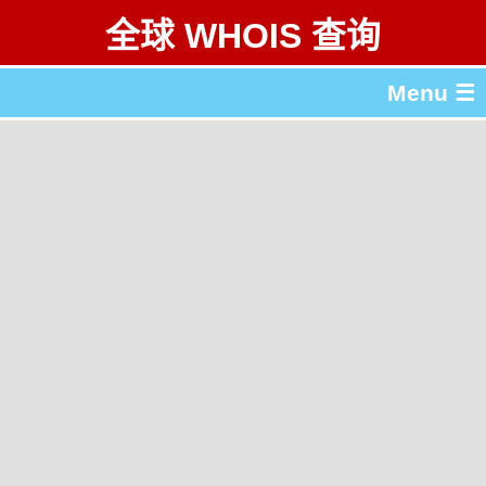
全球 WHOIS 查询
Menu ☰
关于 全球 WHOIS 查询
gTLD & ccTLD 列表
工具
English
繁體中文